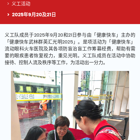
义工活动
2025年9月20及21日
这个页面的主要内容
义工队成员于2025年9月20和21日参与由「健康快车」主办的
「健康快车武林群英汇光明2025」。是项活动为「健康快车」
流动眼科火车医院及其各项防盲治盲工作筹募经费，帮助有需
要的眼疾患者恢复视力，重见光明。义工队成员在活动中协助
接待、控制人流及秩序等工作，为活动出一分力。