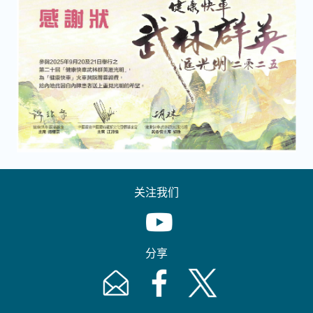
关注我们
Youtube [This link will pop up in
分享
Email [This link will pop up in a new windo
Facebook [This link will pop up i
Twitter [This link will p