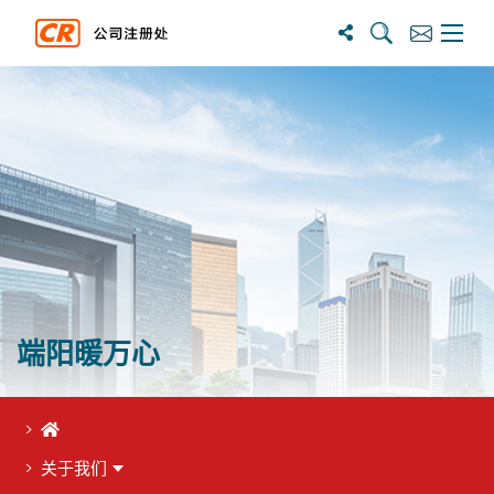
搜尋
訂閱
主選單
端阳暖万心
首页
关于我们