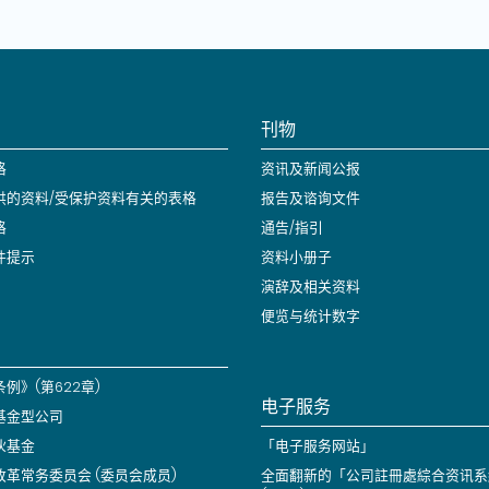
刊物
格
资讯及新闻公报
供的资料/受保护资料有关的表格
报告及谘询文件
格
通告/指引
件提示
资料小册子
演辞及相关资料
便览与统计数字
例》(第622章)
电子服务
基金型公司
伙基金
「电子服务网站」
改革常务委员会 (委员会成员)
全面翻新的「公司註冊處綜合资讯系