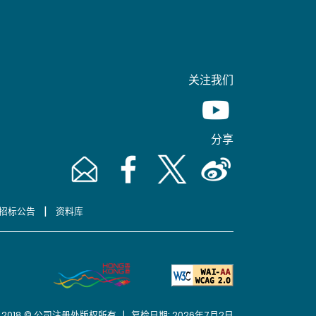
关注我们
Youtube [This link wil
分享
Email [This link will pop up in a new window]
Facebook [This link will pop up in a n
Twitter [This link will pop up 
Weibo [This link will 
|
招标公告
资料库
2018 © 公司注册处版权所有 | 复检日期: 2026年7月2日