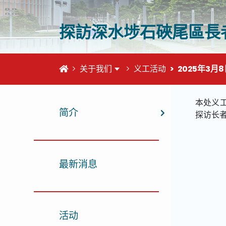
探訪深水埗石硤尾區長
首页
关于我们
义工活动
2025年3月8
这个页
本处义
简介
探访长
最新消息
活动