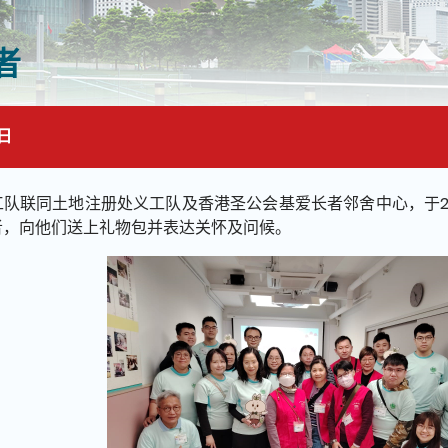
者
日
面的主要内容
工队联同土地注册处义工队及香港圣公会基爱长者邻舍中心，于20
者，向他们送上礼物包并表达关怀及问候。