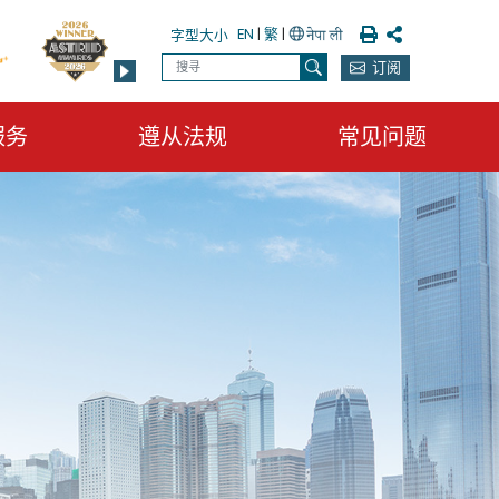
列印
分享
EN
|
繁
|
字型大小
搜寻
订阅
搜寻
服务
遵从法规
常见问题