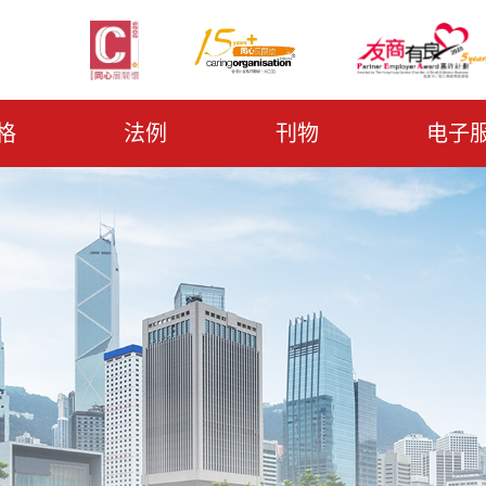
格
法例
刊物
电子