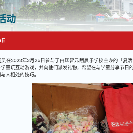
活动
5日
面的主要内容
成员在2023年3月25日参与了由匡智元朗晨乐学校主办的「复
与学童玩互动游戏，并向他们派发礼物，希望在与学童分享节日
们与人相处的技巧。