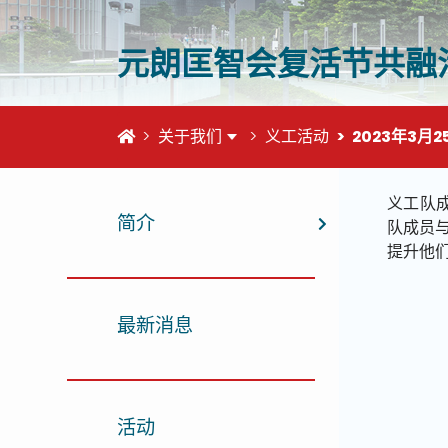
元朗匡智会复活节共融
首页
关于我们
义工活动
2023年3月2
这个页
义工队
简介
队成员
提升他
最新消息
活动