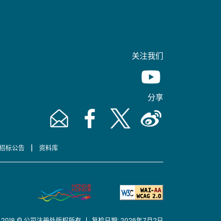
关注我们
Youtube [This link wil
分享
Email [This link will pop up in a new window]
Facebook [This link will pop up in a n
Twitter [This link will pop up 
Weibo [This link will 
|
招标公告
资料库
2018 © 公司注册处版权所有 | 复检日期: 2026年7月2日