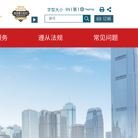
列印
分享
EN
|
繁
|
字型大小
搜寻
订阅
搜寻
服务
遵从法规
常见问题