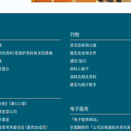
刊物
格
资讯及新闻公报
供的资料/受保护资料有关的表格
报告及谘询文件
格
通告/指引
件提示
资料小册子
演辞及相关资料
便览与统计数字
例》(第622章)
电子服务
基金型公司
伙基金
「电子服务网站」
改革常务委员会 (委员会成员)
全面翻新的「公司註冊處綜合资讯系