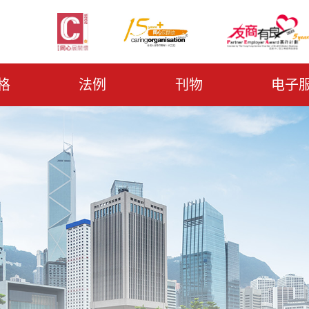
格
法例
刊物
电子