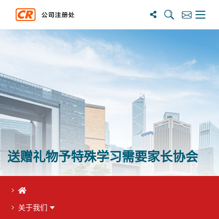
搜尋
訂閱
主選單
送赠礼物予特殊学习需要家长协会
首页
关于我们