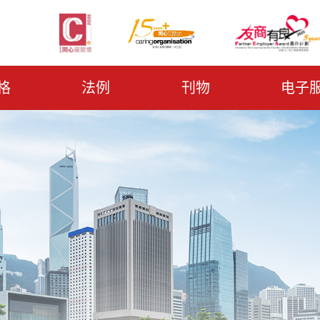
格
法例
刊物
电子