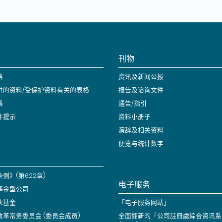
刊物
格
资讯及新闻公报
供的资料/受保护资料有关的表格
报告及谘询文件
格
通告/指引
件提示
资料小册子
演辞及相关资料
便览与统计数字
例》(第622章)
电子服务
基金型公司
伙基金
「电子服务网站」
改革常务委员会 (委员会成员)
全面翻新的「公司註冊處綜合资讯系