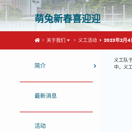
萌兔新春喜迎迎
首页
关于我们
义工活动
2023年2月4
这个页
义工队
简介
中，义
最新消息
活动