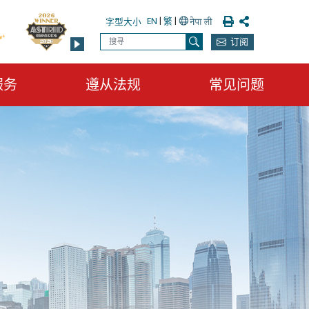
列印
分享
EN
|
繁
|
字型大小
搜寻
订阅
搜寻
服务
遵从法规
常见问题