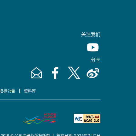
关注我们
Youtube [This link wil
分享
Email [This link will pop up in a new window]
Facebook [This link will pop up in a n
Twitter [This link will pop up 
Weibo [This link will 
|
招标公告
资料库
2018 © 公司注册处版权所有 | 复检日期: 2026年7月2日