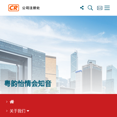
搜尋
訂閱
主選單
粤韵怡情会知音
首页
关于我们