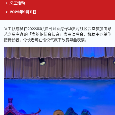
义工活动
2022年9月11日
这个页面的主要内容
义工队成员在2022年9月11日到香港仔华贵村社区会堂参加由粤
艺之星主办的「粤韵怡情会知音」粤曲演唱会，协助主办单位
接待长者，令长者可在愉悦气氛下欣赏粤曲表演。