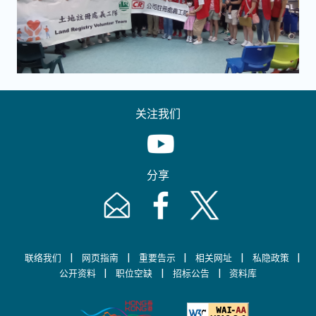
关注我们
Youtube [This link will pop up in
分享
Email [This link will pop up in a new windo
Facebook [This link will pop up i
Twitter [This link will p
|
|
|
|
|
联络我们
网页指南
重要告示
相关网址
私隐政策
|
|
|
公开资料
职位空缺
招标公告
资料库