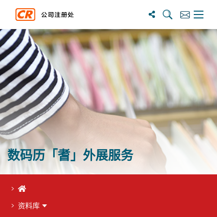
搜尋
訂閱
主選單
数码历「耆」外展服务
首页
资料库