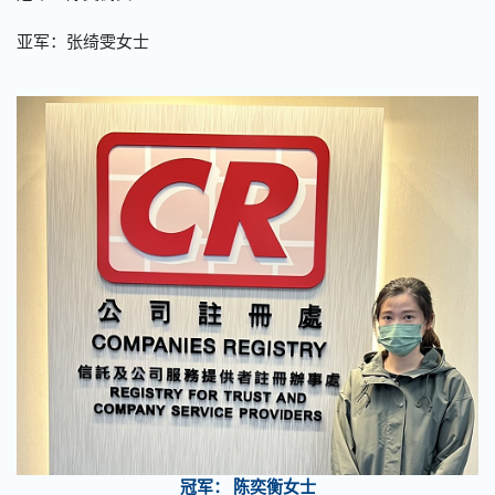
亚军：张绮雯女士
冠军： 陈奕衡女士