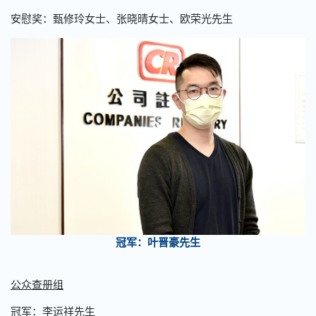
安慰奖：甄修玲女士、张晓晴女士、欧荣光先生
冠军：叶晋豪先生
公众查册组
冠军：李运祥先生