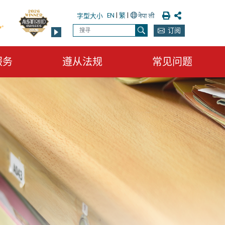
列印
分享
EN
|
繁
|
字型大小
搜寻
订阅
搜寻
服务
遵从法规
常见问题