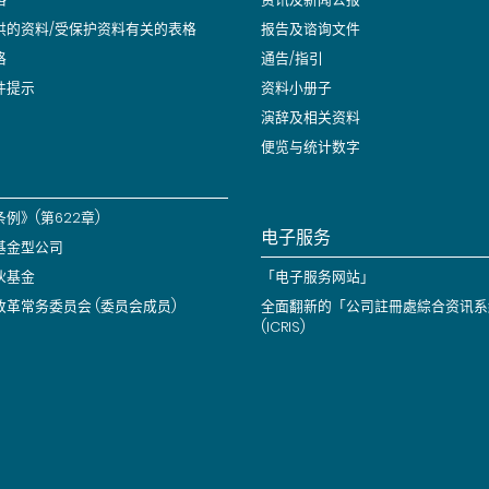
供的资料/受保护资料有关的表格
报告及谘询文件
格
通告/指引
件提示
资料小册子
演辞及相关资料
便览与统计数字
例》(第622章)
电子服务
基金型公司
伙基金
「电子服务网站」
改革常务委员会 (委员会成员)
全面翻新的「公司註冊處綜合资讯系
(ICRIS)