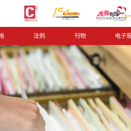
格
法例
刊物
电子