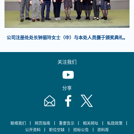
公司注册处处长钟丽玲女士（中）与本处人员摄于颁奖典礼。
关注我们
Youtube [This link will pop up in
分享
Email [This link will pop up in a new windo
Facebook [This link will pop up i
Twitter [This link will p
|
|
|
|
|
联络我们
网页指南
重要告示
相关网址
私隐政策
|
|
|
公开资料
职位空缺
招标公告
资料库