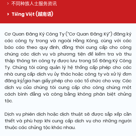
不同种族人士服务资讯
Tiếng Việt (越南语)
这个页面的主要内容
Cơ Quan Đăng Ký Công Ty (“Cơ Quan Đăng Ký”) đăng ký
các công ty trong và ngoài Hồng Kông, cùng với các
báo cáo theo quy định, đồng thời cung cấp cho công
chúng các dịch vụ và phương tiện để kiểm tra và thu
thập thông tin công ty được lưu trong Sổ Đăng Ký Công
Ty. Chúng tôi cũng quản lý hệ thống cấp phép cho các
nhà cung cấp dịch vụ ủy thác hoặc công ty và xử lý đơn
đăng ký/gia hạn giấy phép cho các tổ chức cho vay. Các
dịch vụ của chúng tôi cung cấp cho công chúng một
cách bình đẳng và công bằng không phân biệt chủng
tộc.
Dịch vụ phiên dịch hoặc dịch thuật sẽ được sắp xếp cần
thiết và phù hợp khi cung cấp dịch vụ cho những người
thuộc các chủng tộc khác nhau.