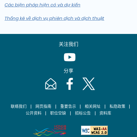
Các biện pháp hiện có và dự kiến
Thống kê về dịch vụ phiên dịch và dịch thuật
关注我们
Youtube [This link will pop up in
分享
Email [This link will pop up in a new windo
Facebook [This link will pop up i
Twitter [This link will p
|
|
|
|
|
联络我们
网页指南
重要告示
相关网址
私隐政策
|
|
|
公开资料
职位空缺
招标公告
资料库