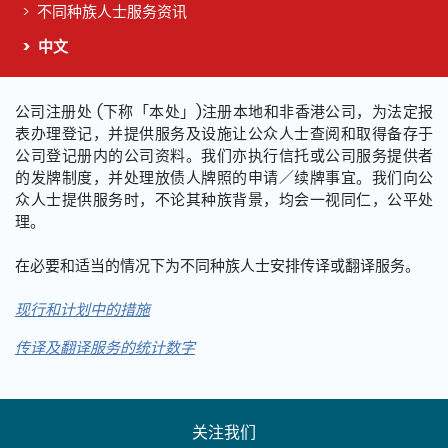
不同种族人士服务资讯
中文
这个页面的主要内容
公司注册处 (下称「本处」)注册本地和非香港公司，为法定报
表办理登记，并提供服务及设施让公众人士查阅和取得备存于
公司登记册内的公司资料。我们亦执行信托或公司服务提供者
的发牌制度，并处理放债人牌照的申请／续牌事宜。我们向公
众人士提供服务时，不论其种族背景，均会一视同仁，公平处
理。
在必要和适当的情况下为不同种族人士安排传译或翻译服务。
现行和计划中的措施
传译及翻译服务的统计数字
关注我们