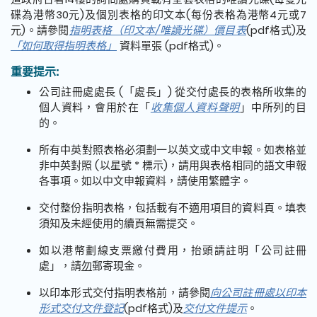
碟為港幣30元)及個別表格的印文本(每份表格為港幣4元或7
元)。請參閱
指明表格（印文本/唯讀光碟）價目表
(pdf格式)及
「如何取得指明表格」
資料單張 (pdf格式)。
重要提示:
公司註冊處處長 (「處長」) 從交付處長的表格所收集的
個人資料，會用於在「
收集個人資料聲明
」中所列的目
的。
所有中英對照表格必須劃一以英文或中文申報。如表格並
非中英對照 (以星號 * 標示)，請用與表格相同的語文申報
各事項。如以中文申報資料，請使用繁體字。
交付整份指明表格，包括載有不適用項目的資料頁。填表
須知及未經使用的續頁無需提交。
如以港幣劃線支票繳付費用，抬頭請註明「公司註冊
處」，請
勿
郵寄現金。
以印本形式交付指明表格前，請參閱
向公司註冊處以印本
形式交付文件登記
(pdf格式)及
交付文件提示
。